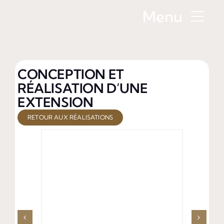
Passer
Menu
au
contenu
Maît
CONCEPTION ET
Invest
RÉALISATION D’UNE
EXTENSION
R
RETOUR AUX RÉALISATIONS
Qui 
T